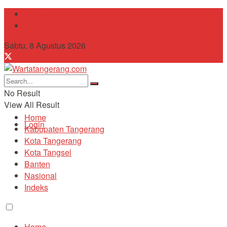
Tentang Kami
Contact
Sabtu, 8 Agustus 2026
No Result
View All Result
Home
Login
Kabupaten Tangerang
Kota Tangerang
Kota Tangsel
Banten
Nasional
Indeks
Home