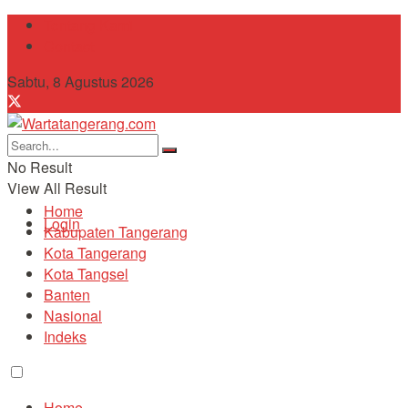
Tentang Kami
Contact
Sabtu, 8 Agustus 2026
No Result
View All Result
Home
Login
Kabupaten Tangerang
Kota Tangerang
Kota Tangsel
Banten
Nasional
Indeks
Home