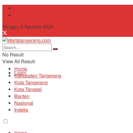
Tentang Kami
Contact
Minggu, 9 Agustus 2026
No Result
View All Result
Home
Login
Kabupaten Tangerang
Kota Tangerang
Kota Tangsel
Banten
Nasional
Indeks
Home