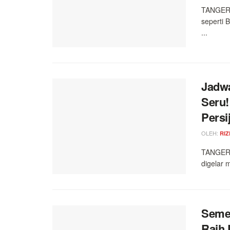
TANGERAN
seperti 
...
Jadwa
Seru!
Persi
OLEH:
RIZ
TANGERA
digelar 
Seme
Raih 