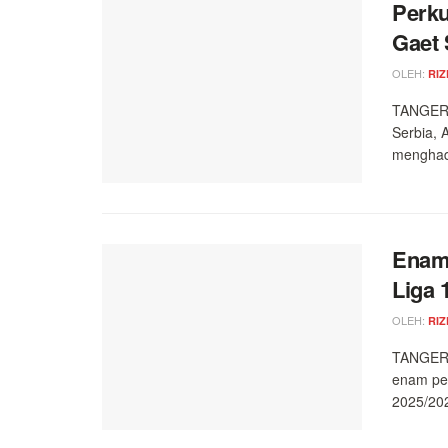
Perku
Gaet 
OLEH:
RIZ
TANGERA
Serbia, 
menghada
Enam 
Liga 
OLEH:
RIZ
TANGERA
enam pe
2025/202