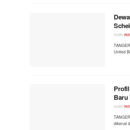
Dewa 
Sche
OLEH:
RIZ
TANGERAN
United B
Profi
Baru 
OLEH:
RIZ
TANGERAN
dikenal 