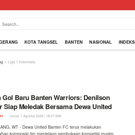
NGERANG
KOTA TANGSEL
BANTEN
NASIONAL
INDEKS
ag
Liga 1 Indonesia
 Gol Baru Banten Warriors: Denilson
r Siap Meledak Bersama Dewa United
Jumat, 7 Agustus 2026 / 18:07 WIB
KI
NG, WT - Dewa United Banten FC terus melakukan
han komposisi tim menjelang pembukaan kompetisi musim