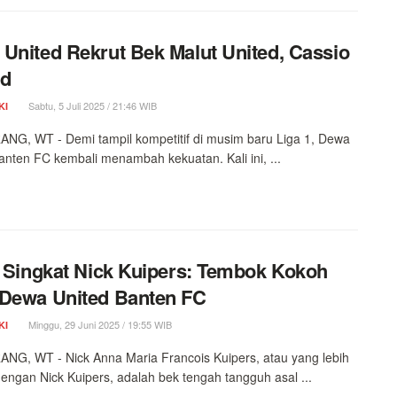
United Rekrut Bek Malut United, Cassio
id
Sabtu, 5 Juli 2025 / 21:46 WIB
KI
G, WT - Demi tampil kompetitif di musim baru Liga 1, Dewa
anten FC kembali menambah kekuatan. Kali ini, ...
l Singkat Nick Kuipers: Tembok Kokoh
Dewa United Banten FC
Minggu, 29 Juni 2025 / 19:55 WIB
KI
G, WT - Nick Anna Maria Francois Kuipers, atau yang lebih
dengan Nick Kuipers, adalah bek tengah tangguh asal ...