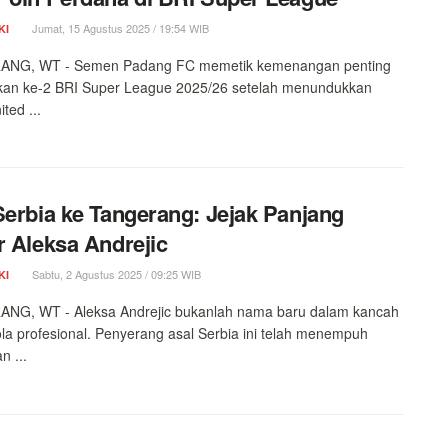
Jumat, 15 Agustus 2025 / 19:54 WIB
KI
NG, WT - Semen Padang FC memetik kemenangan penting
kan ke-2 BRI Super League 2025/26 setelah menundukkan
ted ...
Serbia ke Tangerang: Jejak Panjang
r Aleksa Andrejic
Sabtu, 2 Agustus 2025 / 09:25 WIB
KI
NG, WT - Aleksa Andrejic bukanlah nama baru dalam kancah
la profesional. Penyerang asal Serbia ini telah menempuh
n ...