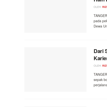
OLEH:
RIZ
TANGERA
pada pe
Dewa Uni
Dari 
Karie
OLEH:
RIZ
TANGERA
sepak bo
perjalana