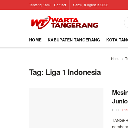
Tentang Kami
Contact
Sabtu, 8 Agustus 2026
HOME
KABUPATEN TANGERANG
KOTA TA
Home
T
Tag:
Liga 1 Indonesia
Mesin
Junio
OLEH:
RIZ
TANGERA
pembena