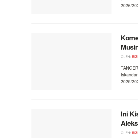
2026/20
Komen
Musi
OLEH:
RIZ
TANGERA
Iskandar
2025/202
Ini K
Aleks
OLEH:
RIZ