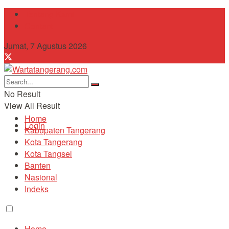
Tentang Kami
Contact
Jumat, 7 Agustus 2026
No Result
View All Result
Home
Login
Kabupaten Tangerang
Kota Tangerang
Kota Tangsel
Banten
Nasional
Indeks
Home