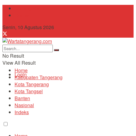
Tentang Kami
Contact
Senin, 10 Agustus 2026
No Result
View All Result
Home
Login
Kabupaten Tangerang
Kota Tangerang
Kota Tangsel
Banten
Nasional
Indeks
Home