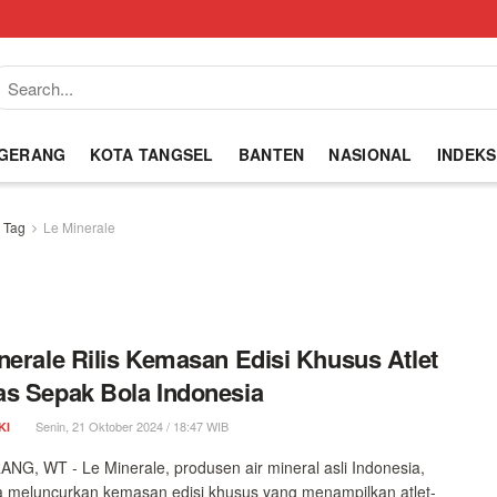
NGERANG
KOTA TANGSEL
BANTEN
NASIONAL
INDEKS
Tag
Le Minerale
nerale Rilis Kemasan Edisi Khusus Atlet
s Sepak Bola Indonesia
Senin, 21 Oktober 2024 / 18:47 WIB
KI
G, WT - Le Minerale, produsen air mineral asli Indonesia,
a meluncurkan kemasan edisi khusus yang menampilkan atlet-