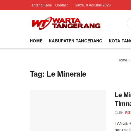
Tentang Kami
Contact
Sabtu, 8 Agustus 2026
HOME
KABUPATEN TANGERANG
KOTA TA
Home
Tag:
Le Minerale
Le Mi
Timna
OLEH:
RIZ
TANGERAN
baru saj