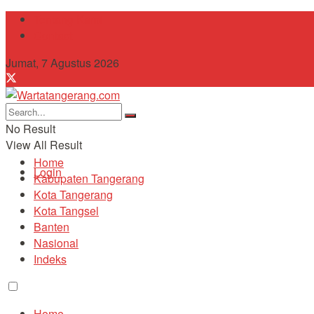
Tentang Kami
Contact
Jumat, 7 Agustus 2026
No Result
View All Result
Home
Login
Kabupaten Tangerang
Kota Tangerang
Kota Tangsel
Banten
Nasional
Indeks
Home