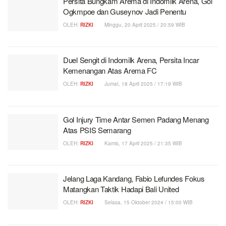
Persita Bungkam Arema di Indomilk Arena, Gol
Ogkmpoe dan Guseynov Jadi Penentu
OLEH:
RIZKI
Minggu, 20 April 2025 / 20:59 WIB
Duel Sengit di Indomilk Arena, Persita Incar
Kemenangan Atas Arema FC
OLEH:
RIZKI
Jumat, 18 April 2025 / 17:19 WIB
Gol Injury Time Antar Semen Padang Menang
Atas PSIS Semarang
OLEH:
RIZKI
Kamis, 17 April 2025 / 21:35 WIB
Jelang Laga Kandang, Fabio Lefundes Fokus
Matangkan Taktik Hadapi Bali United
OLEH:
RIZKI
Selasa, 15 Oktober 2024 / 15:00 WIB