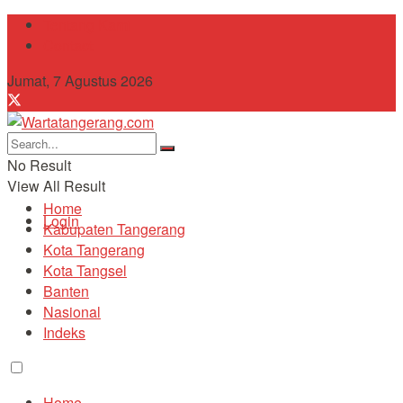
Tentang Kami
Contact
Jumat, 7 Agustus 2026
No Result
View All Result
Home
Login
Kabupaten Tangerang
Kota Tangerang
Kota Tangsel
Banten
Nasional
Indeks
Home