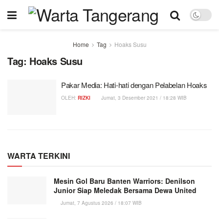
Home
Tag
Hoaks Susu
Tag:
Hoaks Susu
Pakar Media: Hati-hati dengan Pelabelan Hoaks
OLEH:
RIZKI
Jumat, 3 Desember 2021 / 18:28 WIB
WARTA TERKINI
Mesin Gol Baru Banten Warriors: Denilson
Junior Siap Meledak Bersama Dewa United
Jumat, 7 Agustus 2026 / 18:07 WIB