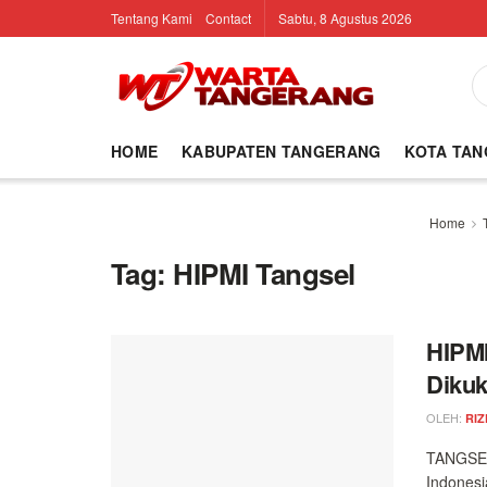
Tentang Kami
Contact
Sabtu, 8 Agustus 2026
HOME
KABUPATEN TANGERANG
KOTA TA
Home
Tag:
HIPMI Tangsel
HIPMI
Diku
OLEH:
RIZ
TANGSEL
Indonesi