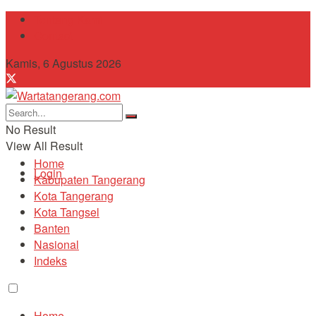
Tentang Kami
Contact
Kamis, 6 Agustus 2026
No Result
View All Result
Home
Login
Kabupaten Tangerang
Kota Tangerang
Kota Tangsel
Banten
Nasional
Indeks
Home