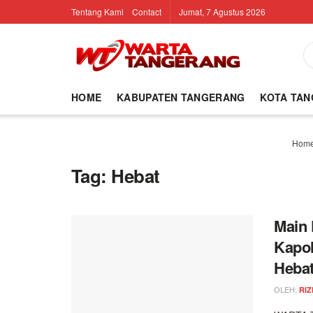
Tentang Kami
Contact
Jumat, 7 Agustus 2026
HOME
KABUPATEN TANGERANG
KOTA TA
Hom
Tag:
Hebat
Main 
Kapol
Heba
OLEH:
RIZ