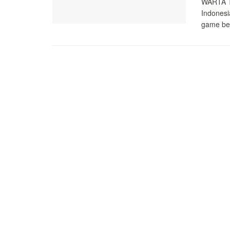
WARTA T
Indonesi
game ber