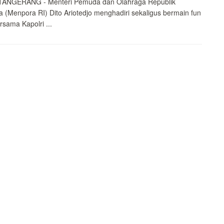
ANGERANG - Menteri Pemuda dan Olahraga Republik
a (Menpora RI) Dito Ariotedjo menghadiri sekaligus bermain fun
sama Kapolri ...