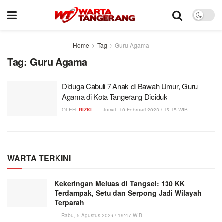
Home
Tag
Guru Agama
Tag:
Guru Agama
Diduga Cabuli 7 Anak di Bawah Umur, Guru
Agama di Kota Tangerang Diciduk
OLEH:
RIZKI
Jumat, 10 Februari 2023 / 15:15 WIB
WARTA TERKINI
Kekeringan Meluas di Tangsel: 130 KK
Terdampak, Setu dan Serpong Jadi Wilayah
Terparah
Rabu, 5 Agustus 2026 / 19:47 WIB