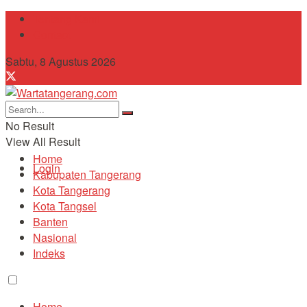
Tentang Kami
Contact
Sabtu, 8 Agustus 2026
No Result
View All Result
Home
Login
Kabupaten Tangerang
Kota Tangerang
Kota Tangsel
Banten
Nasional
Indeks
Home