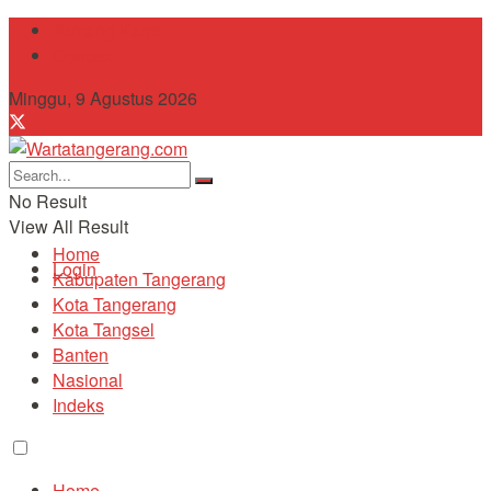
Tentang Kami
Contact
Minggu, 9 Agustus 2026
No Result
View All Result
Home
Login
Kabupaten Tangerang
Kota Tangerang
Kota Tangsel
Banten
Nasional
Indeks
Home