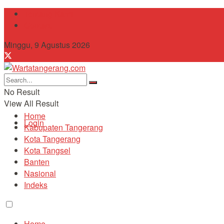
Tentang Kami
Contact
Minggu, 9 Agustus 2026
No Result
View All Result
Home
Login
Kabupaten Tangerang
Kota Tangerang
Kota Tangsel
Banten
Nasional
Indeks
Home