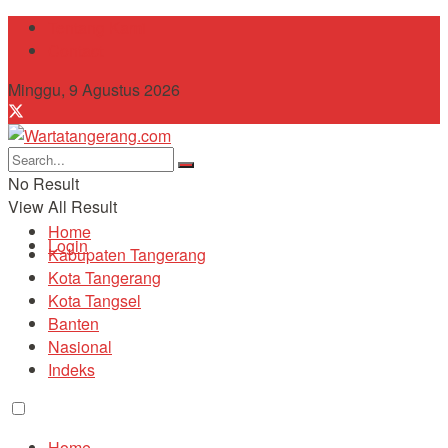
Tentang Kami
Contact
Minggu, 9 Agustus 2026
No Result
View All Result
Home
Login
Kabupaten Tangerang
Kota Tangerang
Kota Tangsel
Banten
Nasional
Indeks
Home