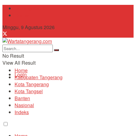
Tentang Kami
Contact
Minggu, 9 Agustus 2026
No Result
View All Result
Home
Login
Kabupaten Tangerang
Kota Tangerang
Kota Tangsel
Banten
Nasional
Indeks
Home