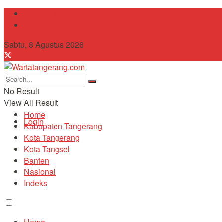
Tentang Kami
Contact
Sabtu, 8 Agustus 2026
No Result
View All Result
Home
Login
Kabupaten Tangerang
Kota Tangerang
Kota Tangsel
Banten
Nasional
Indeks
Home