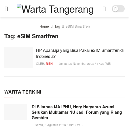
Home
Tag
eSIM Smartfren
Tag:
eSIM Smartfren
HP Apa Saja yang Bisa Pakai eSIM Smartfren di
Indonesia?
OLEH:
RIZKI
Jumat, 25 November 2022 / 17:38 WIB
WARTA TERKINI
Di Silatnas MA IPNU, Hery Haryanto Azumi
Serukan Muktamar NU Jadi Forum yang Riang
Gembira
Sabtu, 8 Agustus 2026 / 13:37 WIB