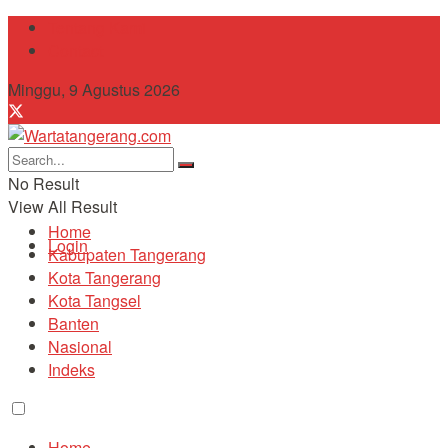
Tentang Kami
Contact
Minggu, 9 Agustus 2026
No Result
View All Result
Home
Login
Kabupaten Tangerang
Kota Tangerang
Kota Tangsel
Banten
Nasional
Indeks
Home