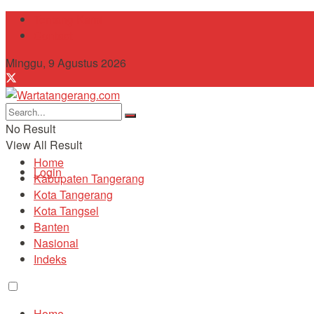
Tentang Kami
Contact
Minggu, 9 Agustus 2026
No Result
View All Result
Home
Login
Kabupaten Tangerang
Kota Tangerang
Kota Tangsel
Banten
Nasional
Indeks
Home