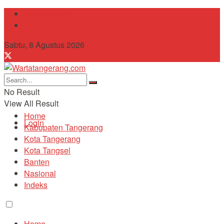
Tentang Kami
Contact
Sabtu, 8 Agustus 2026
No Result
View All Result
Home
Login
Kabupaten Tangerang
Kota Tangerang
Kota Tangsel
Banten
Nasional
Indeks
Home