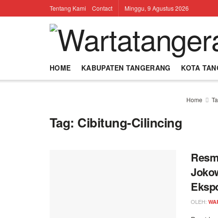
Tentang Kami
Contact
Minggu, 9 Agustus 2026
HOME
KABUPATEN TANGERANG
KOTA TA
Home
Ta
Tag:
Cibitung-Cilincing
Resmi
Jokow
Eksp
OLEH:
WA