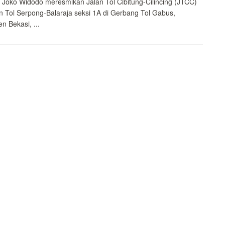
 Joko Widodo meresmikan Jalan Tol Cibitung-Cilincing (JTCC)
n Tol Serpong-Balaraja seksi 1A di Gerbang Tol Gabus,
n Bekasi, ...