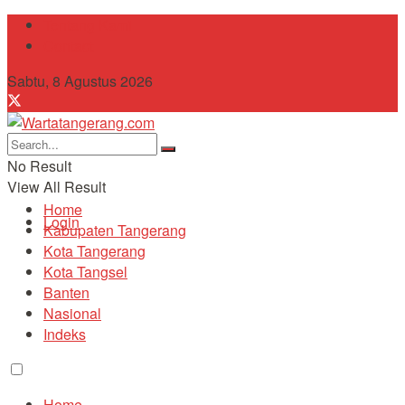
Tentang Kami
Contact
Sabtu, 8 Agustus 2026
No Result
View All Result
Home
Login
Kabupaten Tangerang
Kota Tangerang
Kota Tangsel
Banten
Nasional
Indeks
Home