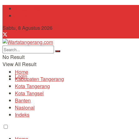
Tentang Kami
Contact
Sabtu, 8 Agustus 2026
No Result
View All Result
Home
Login
Kabupaten Tangerang
Kota Tangerang
Kota Tangsel
Banten
Nasional
Indeks
Home