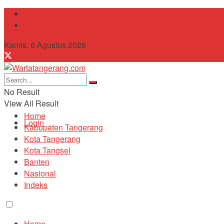
Tentang Kami
Contact
Kamis, 6 Agustus 2026
No Result
View All Result
Home
Login
Kabupaten Tangerang
Kota Tangerang
Kota Tangsel
Banten
Nasional
Indeks
Home