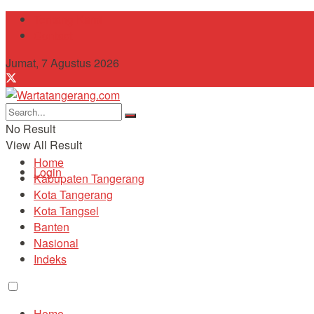
Tentang Kami
Contact
Jumat, 7 Agustus 2026
No Result
View All Result
Home
Login
Kabupaten Tangerang
Kota Tangerang
Kota Tangsel
Banten
Nasional
Indeks
Home