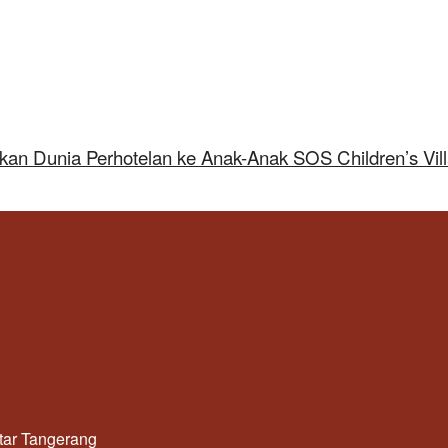
kan Dunia Perhotelan ke Anak-Anak SOS Children’s Vil
utar Tangerang