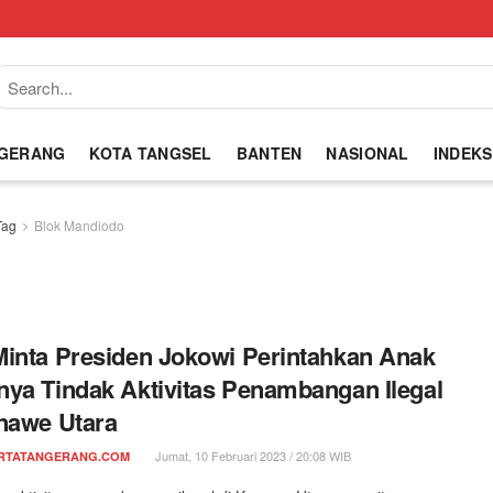
NGERANG
KOTA TANGSEL
BANTEN
NASIONAL
INDEKS
Tag
Blok Mandiodo
inta Presiden Jokowi Perintahkan Anak
ya Tindak Aktivitas Penambangan Ilegal
nawe Utara
Jumat, 10 Februari 2023 / 20:08 WIB
RTATANGERANG.COM