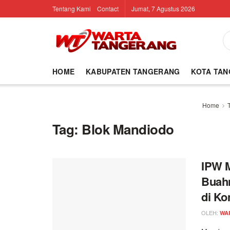
Tentang Kami
Contact
Jumat, 7 Agustus 2026
HOME
KABUPATEN TANGERANG
KOTA TA
Home
Tag:
Blok Mandiodo
IPW M
Buahn
di Ko
OLEH:
WA