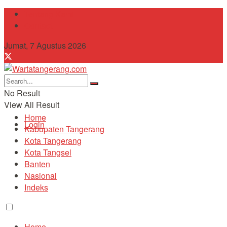
Tentang Kami
Contact
Jumat, 7 Agustus 2026
No Result
View All Result
Home
Login
Kabupaten Tangerang
Kota Tangerang
Kota Tangsel
Banten
Nasional
Indeks
Home