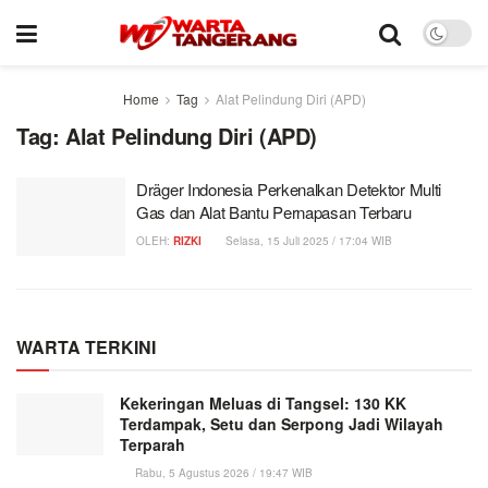
Home
Tag
Alat Pelindung Diri (APD)
Tag:
Alat Pelindung Diri (APD)
Dräger Indonesia Perkenalkan Detektor Multi
Gas dan Alat Bantu Pernapasan Terbaru
OLEH:
RIZKI
Selasa, 15 Juli 2025 / 17:04 WIB
WARTA TERKINI
Kekeringan Meluas di Tangsel: 130 KK
Terdampak, Setu dan Serpong Jadi Wilayah
Terparah
Rabu, 5 Agustus 2026 / 19:47 WIB