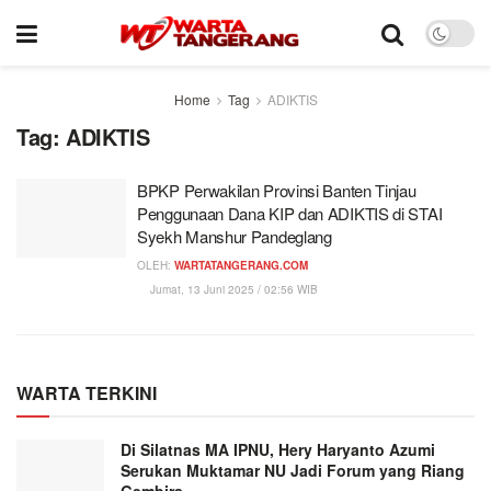
Home
Tag
ADIKTIS
Tag:
ADIKTIS
BPKP Perwakilan Provinsi Banten Tinjau
Penggunaan Dana KIP dan ADIKTIS di STAI
Syekh Manshur Pandeglang
OLEH:
WARTATANGERANG.COM
Jumat, 13 Juni 2025 / 02:56 WIB
WARTA TERKINI
Di Silatnas MA IPNU, Hery Haryanto Azumi
Serukan Muktamar NU Jadi Forum yang Riang