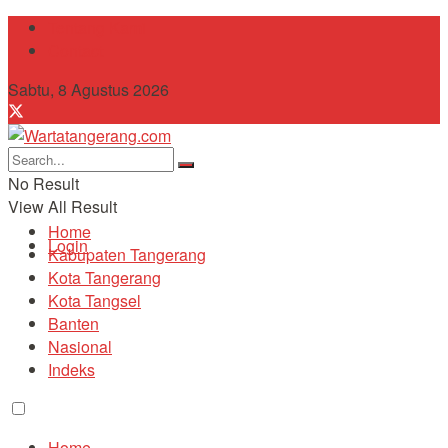
Tentang Kami
Contact
Sabtu, 8 Agustus 2026
No Result
View All Result
Home
Login
Kabupaten Tangerang
Kota Tangerang
Kota Tangsel
Banten
Nasional
Indeks
Home