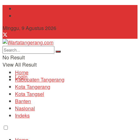
Tentang Kami
Contact
Minggu, 9 Agustus 2026
No Result
View All Result
Home
Login
Kabupaten Tangerang
Kota Tangerang
Kota Tangsel
Banten
Nasional
Indeks
Home