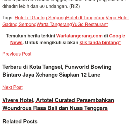
dihadiri lebih dari 60 undangan. (RIZ)
Tags:
Hotel di Gading Serpong
Hotel di Tangerang
Vega Hotel
Gading Serpong
Warta Tangerang
YuGo Restaurant
Temukan berita terkini
Wartatangerang.com
di
Google
News
.
Untuk mengikuti silakan
klik tanda bintang*
Previous Post
Terbaru di Kota Tangsel, Funworld Bowling
Bintaro Jaya Xchange Siapkan 12 Lane
Next Post
Vivere Hotel, Artotel Curated Persembahkan
Woundrous Rasa Bali dan Nusa Tenggara
Related
Posts