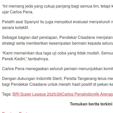
“Ini memang jeda yang cukup panjang bagi semua tim, tetap
ujar Carlos Pena.
Pelatih asal Spanyol itu juga menyebut evaluasi menyeluruh 
secara kolektif.
Sebagai bagian dari persiapan, Pendekar Cisadane menjalani
strategi serta memberikan kesempatan bermain kepada selur
“Kami memainkan dua laga uji coba yang tidak mudah. Semua
Persik Kediri,” tambahnya.
Carlos Pena menegaskan seluruh pemain menunjukkan komitme
Dengan dukungan Indomilk Steril, Persita Tangerang terus m
bagi Pendekar Cisadane untuk meraih hasil positif di pekan 
Tags:
BRI Super League 2025/26
Carlos Pena
Indomilk Arena
j
Temukan berita terkin