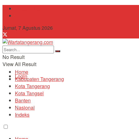
Tentang Kami
Contact
Jumat, 7 Agustus 2026
No Result
View All Result
Home
Login
Kabupaten Tangerang
Kota Tangerang
Kota Tangsel
Banten
Nasional
Indeks
Home