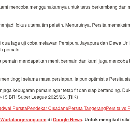
i kami mencoba menggunakannya untuk terus berkembang dan m
menjadi fokus utama tim pelatih. Menurutnya, Persita memaksi
 dua laga uji coba melawan Persipura Jayapura dan Dewa Unit
uh pemain.
 pemain mendapatkan menit bermain dan kami juga mencoba beb
n tinggi selama masa persiapan. Ia pun optimistis Persita s
enjaga kebugaran pemain agar tetap fit dan siap bertanding. 
ke-15 BRI Super League 2025/26. (RIK)
adwal Persita
Pendekar Cisadane
Persita Tangerang
Persita vs P
i
Wartatangerang.com
di
Google News
.
Untuk mengikuti sil