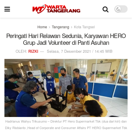
Home
Tangerang
Kota Tangsel
Peringati Hari Relawan Sedunia, Karyawan HERO
Grup Jadi Volunteer di Panti Asuhan
OLEH:
RIZKI
Selasa, 7 Desember 2021 / 14:45 WIB
Hadrianus Wahyu Trikusumo – Direktur PT Hero Supermarket Tbk (dua dari kiri) dan
Diky Risbianto ,Head of Corporate and Consumer Affairs PT HERO Supermarket Tbk