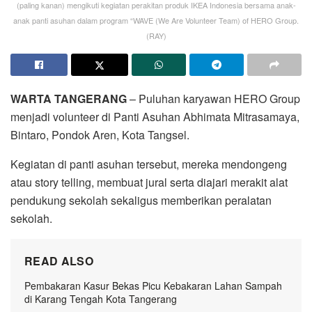
(paling kanan) mengikuti kegiatan perakitan produk IKEA Indonesia bersama anak-
anak panti asuhan dalam program “WAVE (We Are Volunteer Team) of HERO Group.
(RAY)
WARTA TANGERANG
– Puluhan karyawan HERO Group
menjadi volunteer di Panti Asuhan Abhimata Mitrasamaya,
Bintaro, Pondok Aren, Kota Tangsel.
Kegiatan di panti asuhan tersebut, mereka mendongeng
atau story telling, membuat jural serta diajari merakit alat
pendukung sekolah sekaligus memberikan peralatan
sekolah.
READ ALSO
Pembakaran Kasur Bekas Picu Kebakaran Lahan Sampah
di Karang Tengah Kota Tangerang