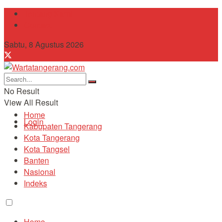
Tentang Kami
Contact
Sabtu, 8 Agustus 2026
No Result
View All Result
Home
Login
Kabupaten Tangerang
Kota Tangerang
Kota Tangsel
Banten
Nasional
Indeks
Home