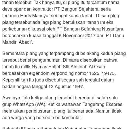
tanah tersebut. Tak hanya itu, di plang itu tercantum nama
developer dan kontraktor PT Bangun Sejahtera, serta
tertanda Haris Mansyur sebagai kuasa tanah. Di samping
plang tersebut ada lagi plang bertuliskan ‘tanah ini eks
perkebunan dikuasai oleh PT Bangun Sejahtera Nusantara,
berdasarkan kuasa tanggal 6 November 2017 dari PT Danu
Mandiri Abadi’.
Sementara plang yang terpampang di belakang kedua plang
tersebut berisi pengumuman. Dimana disebutkan bahwa
tanah itu milik Nyimas Entjeh Siti Alminah Al Osah
berdasarkan eigendom verponding nomor 1525, 19475.
Kepemilikan itu juga disebut secara sah tercatat dalam
badan negara tanggal 13 Agustus 1947.
Awalnya, foto ketiga plang tersebut beredar di salah satu
grup WhatsApp (WA). Ketika wartawan Tangerang Ekspres
melakukan penelusuran, plang itu benar ada. Namun tidak
ada warga yang bersedia berkomentar.
Pejabat di lingkup Pemerintah Kabupaten Tangerang tidak