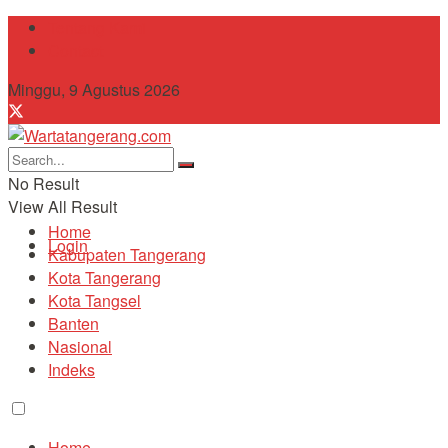
Tentang Kami
Contact
Minggu, 9 Agustus 2026
No Result
View All Result
Home
Login
Kabupaten Tangerang
Kota Tangerang
Kota Tangsel
Banten
Nasional
Indeks
Home