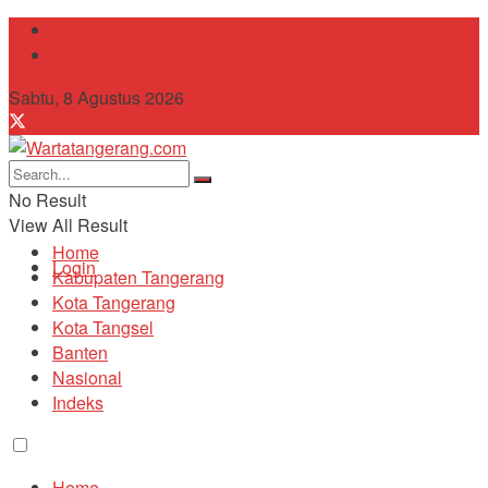
Tentang Kami
Contact
Sabtu, 8 Agustus 2026
No Result
View All Result
Home
Login
Kabupaten Tangerang
Kota Tangerang
Kota Tangsel
Banten
Nasional
Indeks
Home