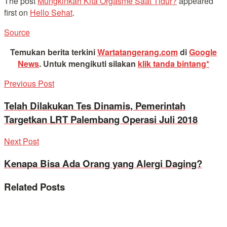
The post
Mungkinkah Kita Orgasme Saat Tidur?
appeared
first on
Hello Sehat
.
Source
Temukan berita terkini
Wartatangerang.com
di
Google
News
.
Untuk mengikuti silakan
klik tanda bintang*
Previous Post
Telah Dilakukan Tes Dinamis, Pemerintah
Targetkan LRT Palembang Operasi Juli 2018
Next Post
Kenapa Bisa Ada Orang yang Alergi Daging?
Related
Posts