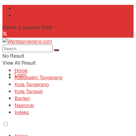
Tentang Kami
Contact
Kamis, 6 Agustus 2026
No Result
View All Result
Home
Login
Kabupaten Tangerang
Kota Tangerang
Kota Tangsel
Banten
Nasional
Indeks
Home