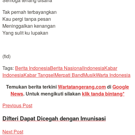
Semoga tenang disana
Tak pernah terbayangkan
Kau pergi tanpa pesan
Meninggalkan kenangan
Yang sulit ku lupakan
(fid)
Tags:
Berita Indonesia
Berita Nasional
Indonesia
Kabar
Indonesia
Kabar Tangsel
Merpati Band
Musik
Warta Indonesia
Temukan berita terkini
Wartatangerang.com
di
Google
News
.
Untuk mengikuti silakan
klik tanda bintang*
Previous Post
Difteri Dapat Dicegah dengan Imunisasi
Next Post