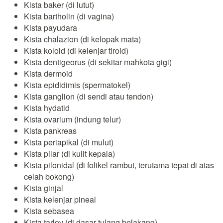
Kista baker (di lutut)
Kista bartholin (di vagina)
Kista payudara
Kista chalazion (di kelopak mata)
Kista koloid (di kelenjar tiroid)
Kista dentigeorus (di sekitar mahkota gigi)
Kista dermoid
Kista epididimis (spermatokel)
Kista ganglion (di sendi atau tendon)
Kista hydatid
Kista ovarium (indung telur)
Kista pankreas
Kista periapikal (di mulut)
Kista pilar (di kulit kepala)
Kista pilonidal (di folikel rambut, terutama tepat di atas
celah bokong)
Kista ginjal
Kista kelenjar pineal
Kista sebasea
Kista tarlov (di dasar tulang belakang)