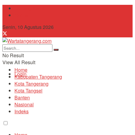
Tentang Kami
Contact
Senin, 10 Agustus 2026
No Result
View All Result
Home
Login
Kabupaten Tangerang
Kota Tangerang
Kota Tangsel
Banten
Nasional
Indeks
Home