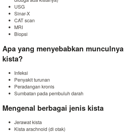
USG
Sinar-X
CAT scan
MRI
Biopsi
Apa yang menyebabkan munculnya
kista?
Infeksi
Penyakit turunan
Peradangan kronis
Sumbatan pada pembuluh darah
Mengenal berbagai jenis kista
Jerawat kista
Kista arachnoid (di otak)