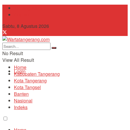
Tentang Kami
Contact
Sabtu, 8 Agustus 2026
No Result
View All Result
Home
Login
Kabupaten Tangerang
Kota Tangerang
Kota Tangsel
Banten
Nasional
Indeks
Home