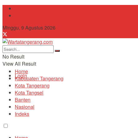
Tentang Kami
Contact
Minggu, 9 Agustus 2026
No Result
View All Result
Home
Login
Kabupaten Tangerang
Kota Tangerang
Kota Tangsel
Banten
Nasional
Indeks
Home