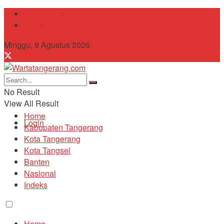
Tentang Kami
Contact
Minggu, 9 Agustus 2026
No Result
View All Result
Home
Login
Kabupaten Tangerang
Kota Tangerang
Kota Tangsel
Banten
Nasional
Indeks
Home