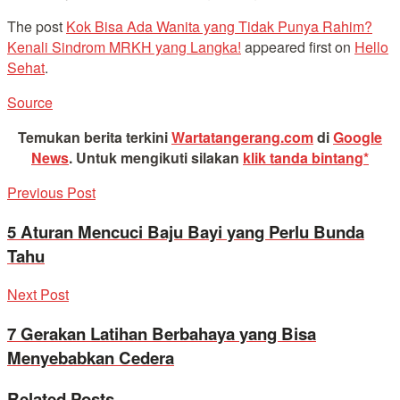
The post
Kok Bisa Ada Wanita yang Tidak Punya Rahim?
Kenali Sindrom MRKH yang Langka!
appeared first on
Hello
Sehat
.
Source
Temukan berita terkini
Wartatangerang.com
di
Google
News
.
Untuk mengikuti silakan
klik tanda bintang*
Previous Post
5 Aturan Mencuci Baju Bayi yang Perlu Bunda
Tahu
Next Post
7 Gerakan Latihan Berbahaya yang Bisa
Menyebabkan Cedera
Related
Posts