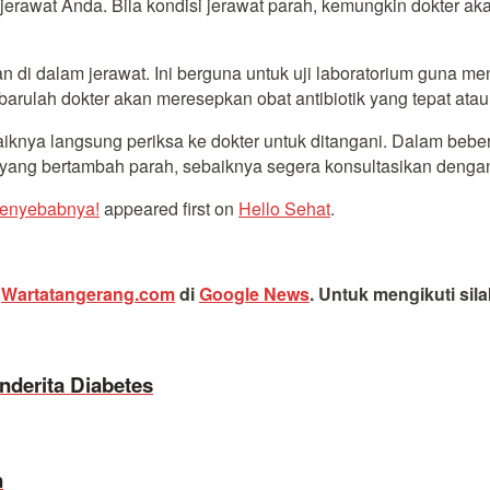
 jerawat Anda. Bila kondisi jerawat parah, kemungkin dokter 
 di dalam jerawat. Ini berguna untuk uji laboratorium guna 
arulah dokter akan meresepkan obat antibiotik yang tepat atau
aiknya langsung periksa ke dokter untuk ditangani. Dalam beb
 yang bertambah parah, sebaiknya segera konsultasikan dengan
Penyebabnya!
appeared first on
Hello Sehat
.
i
Wartatangerang.com
di
Google News
.
Untuk mengikuti sil
nderita Diabetes
n