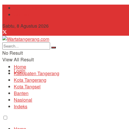
Tentang Kami
Contact
Sabtu, 8 Agustus 2026
No Result
View All Result
Home
Login
Kabupaten Tangerang
Kota Tangerang
Kota Tangsel
Banten
Nasional
Indeks
Home