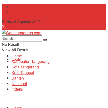
Tentang Kami
Contact
Sabtu, 8 Agustus 2026
No Result
View All Result
Home
Login
Kabupaten Tangerang
Kota Tangerang
Kota Tangsel
Banten
Nasional
Indeks
Home