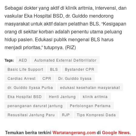
Sebagai dokter yang aktif di klinik aritmia, intervensi, dan
vaskular Eka Hospital BSD, dr. Guiddo mendorong
masyarakat untuk aktif dalam pelatihan BLS. “Kesigapan
orang di sekitar korban adalah penentu utama peluang
hidup pasien. Edukasi publik mengenai BLS harus
menjadi prioritas,” tutupnya. (RIZ)
Tags:
AED
Automated External Defibrillator
Basic Life Support
BLS
Bystander CPR
Cardiac Arrest
CPR
Dr. Guiddo Ilyasa
dr. Guiddo Ilyasa Purba
edukasi kesehatan masyarakat
Eka Hospital BSD
Henti Jantung
klinik aritmia
penanganan darurat jantung
Pertolongan Pertama
Resusitasi Jantung Paru
RJP
Tips Kompresi Dada
Temukan berita terkini
Wartatangerang.com
di
Google News
.