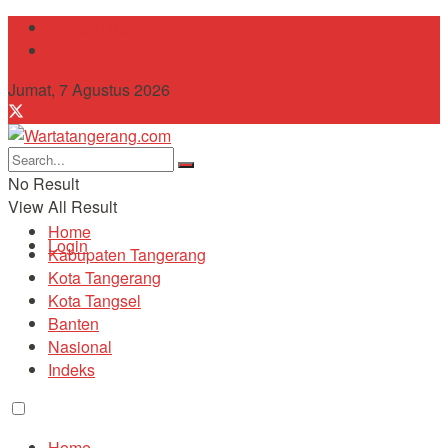
Tentang Kami
Contact
Jumat, 7 Agustus 2026
No Result
View All Result
Home
Login
Kabupaten Tangerang
Kota Tangerang
Kota Tangsel
Banten
Nasional
Indeks
Home