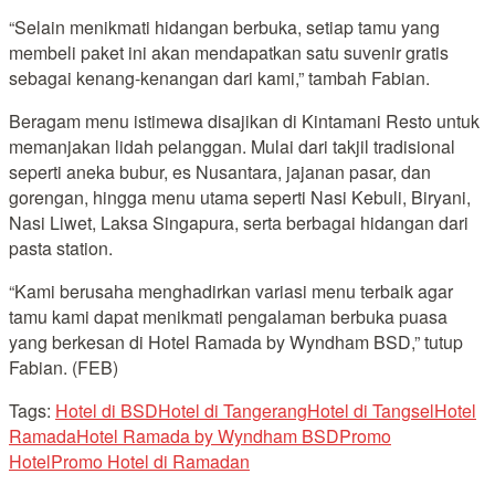
“Selain menikmati hidangan berbuka, setiap tamu yang
membeli paket ini akan mendapatkan satu suvenir gratis
sebagai kenang-kenangan dari kami,” tambah Fabian.
Beragam menu istimewa disajikan di Kintamani Resto untuk
memanjakan lidah pelanggan. Mulai dari takjil tradisional
seperti aneka bubur, es Nusantara, jajanan pasar, dan
gorengan, hingga menu utama seperti Nasi Kebuli, Biryani,
Nasi Liwet, Laksa Singapura, serta berbagai hidangan dari
pasta station.
“Kami berusaha menghadirkan variasi menu terbaik agar
tamu kami dapat menikmati pengalaman berbuka puasa
yang berkesan di Hotel Ramada by Wyndham BSD,” tutup
Fabian. (FEB)
Tags:
Hotel di BSD
Hotel di Tangerang
Hotel di Tangsel
Hotel
Ramada
Hotel Ramada by Wyndham BSD
Promo
Hotel
Promo Hotel di Ramadan